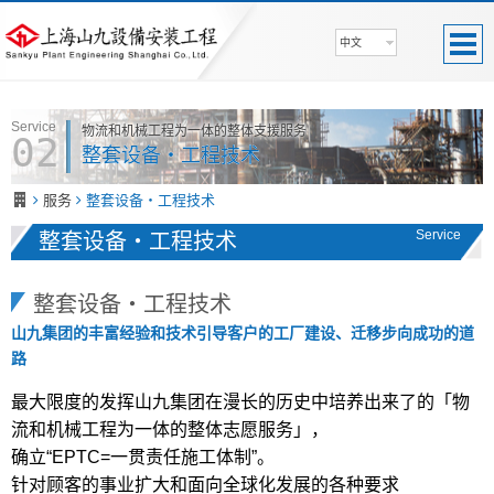
中文
Service
物流和机械工程为一体的整体支援服务
02
整套设备・工程技术
服务
整套设备・工程技术
Service
整套设备・工程技术
整套设备・工程技术
山九集团的丰富经验和技术引导客户的工厂建设、迁移步向成功的道
路
最大限度的发挥山九集团在漫长的历史中培养出来了的「物
流和机械工程为一体的整体志愿服务」，
确立“EPTC=一贯责任施工体制”。
针对顾客的事业扩大和面向全球化发展的各种要求