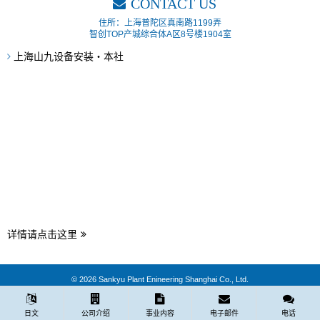
CONTACT US
住所：上海普陀区真南路1199弄
智创TOP产城综合体A区8号楼1904室
上海山九设备安装・本社
详情请点击这里
© 2026 Sankyu Plant Enineering Shanghai Co., Ltd.
日文
公司介绍
事业内容
电子邮件
电话