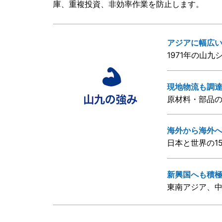
庫、重複投資、非効率作業を防止します。
アジアに幅広
1971年の山
現地物流も調
原材料・部品
海外から海外
日本と世界の1
新興国へも積
東南アジア、