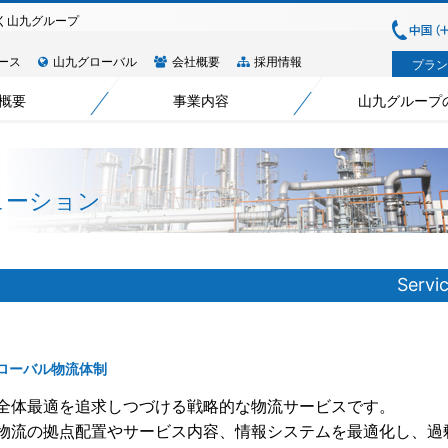
く山九グループ
ース
山九グローバル
会社概要
採用情報
プラン
概要
事業内容
山九グループ
ューション
Servi
ローバル物流体制
全体最適を追求しつづける戦略的な物流サービスです。
物流の拠点配置やサービス内容、情報システムを最適化し、過