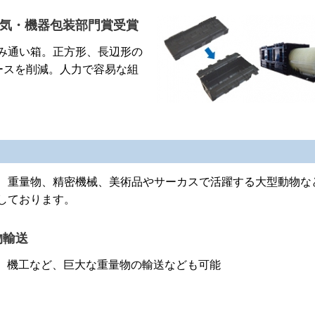
電気・機器包装部門賞受賞
み通い箱。正方形、長辺形の
ースを削減。人力で容易な組
、重量物、精密機械、美術品やサーカスで活躍する大型動物な
しております。
物輸送
、機工など、巨大な重量物の輸送なども可能