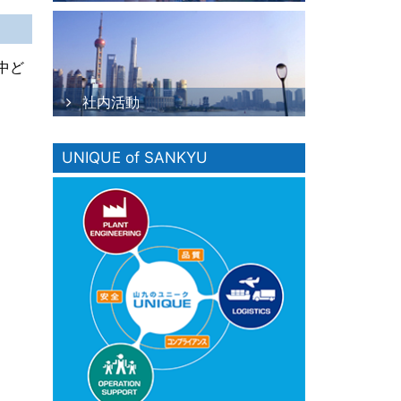
中ど
社内活動
UNIQUE of SANKYU