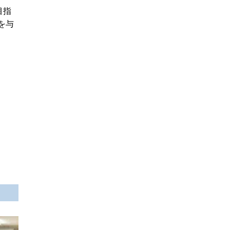
目指
を与