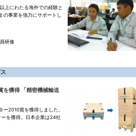
年以上にわたる海外での経験と
まの事業を強力にサポートし
社員研修
ビス
賞を獲得 「精密機械輸送
ー2010賞を獲得しました。
ターを獲得。日本企業は24社