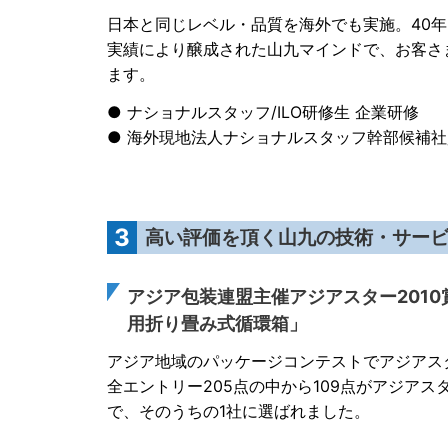
日本と同じレベル・品質を海外でも実施。40
実績により醸成された山九マインドで、お客さ
ます。
● ナショナルスタッフ/ILO研修生 企業研修
● 海外現地法人ナショナルスタッフ幹部候補
3
高い評価を頂く山九の技術・サー
アジア包装連盟主催アジアスター2010
用折り畳み式循環箱」
アジア地域のパッケージコンテストでアジアスタ
全エントリー205点の中から109点がアジアス
で、そのうちの1社に選ばれました。