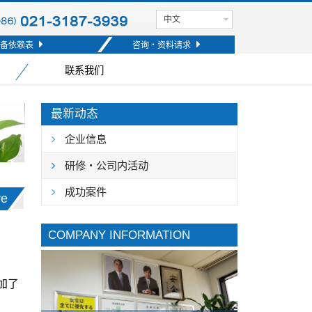
中文
备依赖表
咨询・资料请求
联系我们
最新动态
企业信息
研修・公司内活动
成功案件
ve
COMPANY INFORMATION
加了