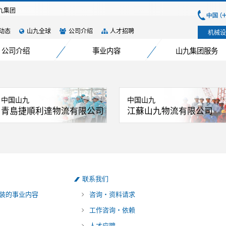
九集团
动态
山九全球
公司介绍
人才招聘
机械设
公司介绍
事业内容
山九集团服务
中国山九
中国山九
青島捷順利達物流有限公司
江蘇山九物流有限公司
联系我们
装的事业内容
咨询・资料请求
工作咨询・依赖
人才应聘